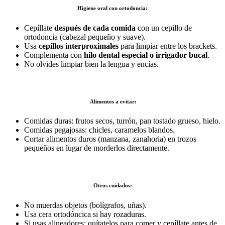
Higiene oral con ortodoncia:
Cepíllate
después de cada comida
con un cepillo de
ortodoncia (cabezal pequeño y suave).
Usa
cepillos interproximales
para limpiar entre los brackets.
Complementa con
hilo dental especial o irrigador bucal
.
No olvides limpiar bien la lengua y encías.
Alimentos a evitar:
Comidas duras: frutos secos, turrón, pan tostado grueso, hielo.
Comidas pegajosas: chicles, caramelos blandos.
Cortar alimentos duros (manzana, zanahoria) en trozos
pequeños en lugar de morderlos directamente.
Otros cuidados:
No muerdas objetos (bolígrafos, uñas).
Usa cera ortodóncica si hay rozaduras.
Si usas alineadores: quítatelos para comer y cepíllate antes de