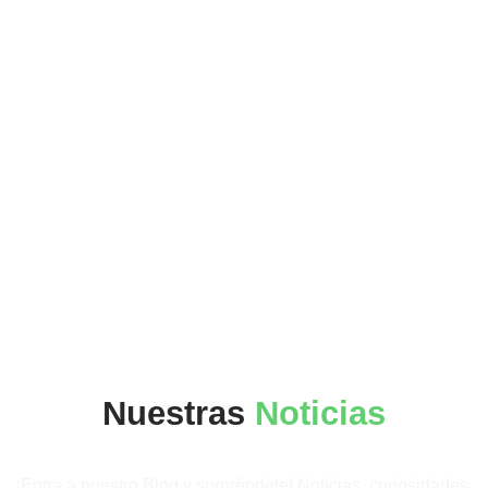
Cuando lo importante es
su bienestar
Cuidando las sonrisas del barrio
Nuestras
Noticias
¡Entra a nuestro Blog y sorpréndete! Noticias, curiosidades,