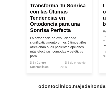
Transforma Tu Sonrisa
L
con las Últimas
o
Tendencias en
u
Ortodoncia para una
b
Sonrisa Perfecta
En
in
La ortodoncia ha evolucionado
m
significativamente en los últimos años,
re
ofreciendo a los pacientes opciones
más efectivas, cómodas y estéticas
para...
Od
By
Centro
8 de enero de
Odontoclínico
2025
odontoclinico.majadahonda