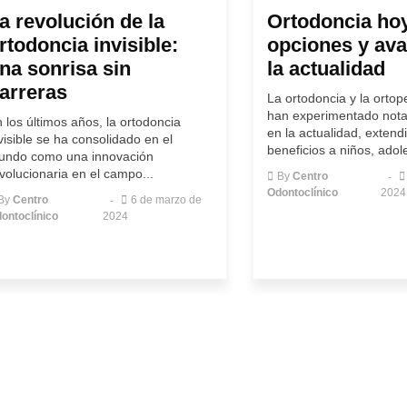
a revolución de la
Ortodoncia ho
rtodoncia invisible:
opciones y av
na sonrisa sin
la actualidad
arreras
La ortodoncia y la ortop
han experimentado nota
 los últimos años, la ortodoncia
en la actualidad, extend
visible se ha consolidado en el
beneficios a niños, adole
undo como una innovación
volucionaria en el campo...
By
Centro
Odontoclínico
2024
By
Centro
6 de marzo de
ontoclínico
2024