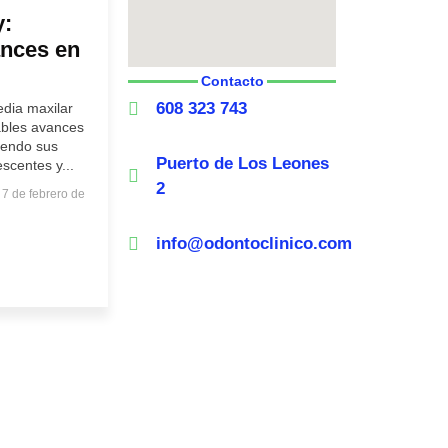
y:
ances en
Contacto
608 323 743
edia maxilar
bles avances
iendo sus
Puerto de Los Leones
scentes y...
2
7 de febrero de
info@odontoclinico.com