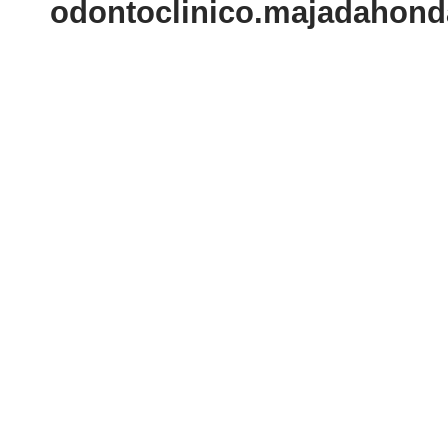
odontoclinico.majadahond